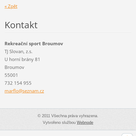
« Zpět
Kontakt
Rekreační sport Broumov
TJ Slovan, z.s.
U horní brány 81
Broumov
55001
732 154 955
marflo@s
eznam.cz
© 2011 Všechna práva vyhrazena.
Vytvořeno službou
Webnode