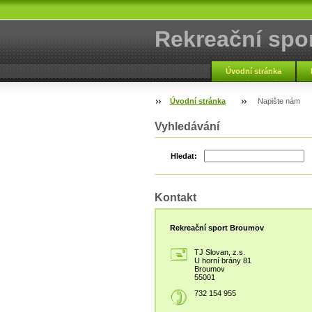
Rekreační spo
Úvodní stránka
Úvodní stránka
Napište nám
Vyhledávání
Hledat:
Kontakt
Rekreační sport Broumov
TJ Slovan, z.s.
U horní brány 81
Broumov
55001
732 154 955