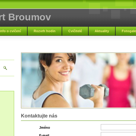
rt Broumov
Info o cvičení
Rozvrh hodin
Cvičitelé
Aktuality
Fotogale
Kontaktujte nás
Jméno
E-mail