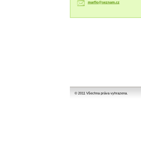
marflo@s
eznam.cz
© 2011 Všechna práva vyhrazena.